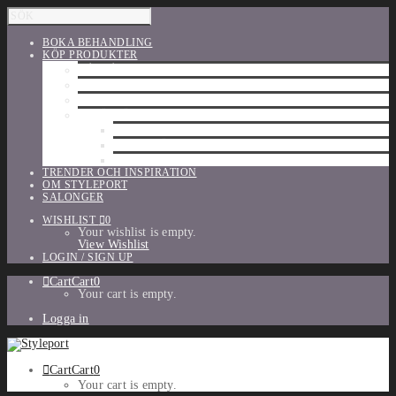
BOKA BEHANDLING
KÖP PRODUKTER
HÅRVÅRD
SHU UEMURA
ORIBE
UTFÖRSÄLJNING
PARFYM
TILLBEHÖR
MAKE-UP
TRENDER OCH INSPIRATION
OM STYLEPORT
SALONGER
WISHLIST
0
Your wishlist is empty.
View Wishlist
LOGIN / SIGN UP
Cart
Cart
0
Your cart is empty.
Logga in
Cart
Cart
0
Your cart is empty.