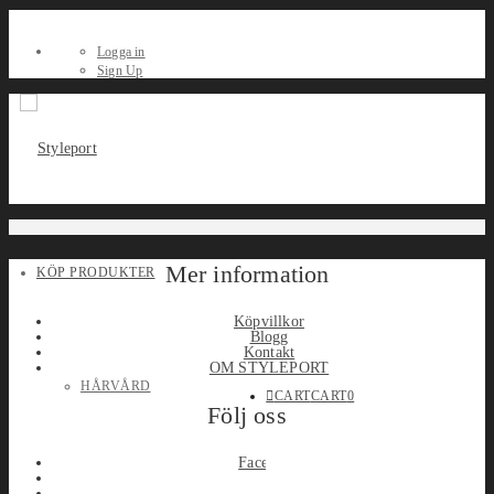
Logga in
Sign Up
Mer information
KÖP PRODUKTER
Köpvillkor
Blogg
Kontakt
OM STYLEPORT
HÅRVÅRD
CART
CART
0
Följ oss
Facebook