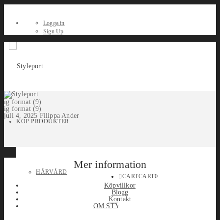
Logga in
Sign Up
ig format (9)
ig format (9)
juli 4, 2025
Filippa Ander
KÖP PRODUKTER
Mer information
HÅRVÅRD
CART
CART
0
Köpvillkor
Blogg
Kontakt
OM STYLEPORT