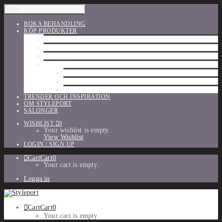
BOKA BEHANDLING
KÖP PRODUKTER
HÅRVÅRD
SHU UEMURA
ORIBE
UTFÖRSÄLJNING
PARFYM
TILLBEHÖR
MAKE-UP
TRENDER OCH INSPIRATION
OM STYLEPORT
SALONGER
WISHLIST
0
Your wishlist is empty.
View Wishlist
LOGIN / SIGN UP
Cart
Cart
0
Your cart is empty.
Logga in
Cart
Cart
0
Your cart is empty.