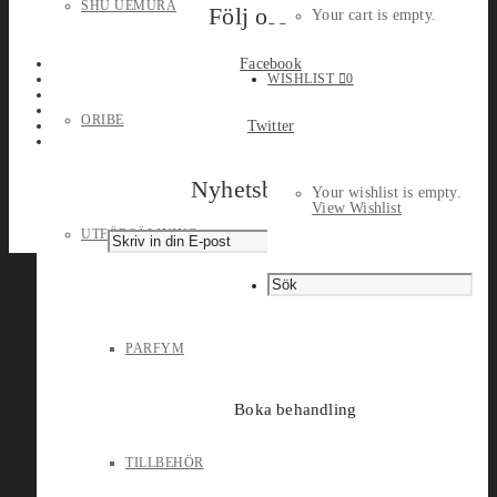
SHU UEMURA
Följ oss
Your cart is empty.
Facebook
WISHLIST
0
ORIBE
Twitter
Nyhetsbrev
Your wishlist is empty.
View Wishlist
UTFÖRSÄLJNING
PARFYM
Boka behandling
TILLBEHÖR