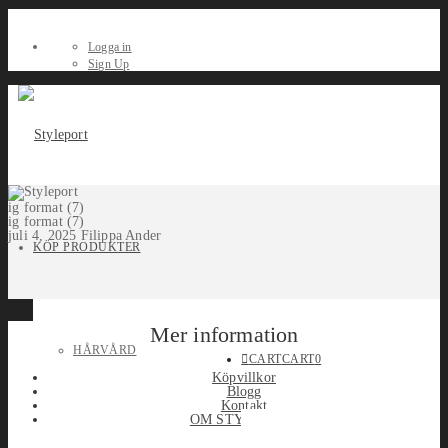
Logga in
Sign Up
ig format (7)
ig format (7)
juli 4, 2025
Filippa Ander
KÖP PRODUKTER
Mer information
HÅRVÅRD
CART
CART
0
Köpvillkor
Blogg
Kontakt
OM STYLEPORT