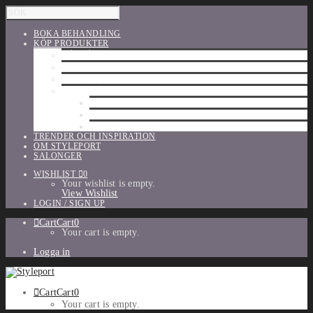
BOKA BEHANDLING
KÖP PRODUKTER
HÅRVÅRD
SHU UEMURA
ORIBE
UTFÖRSÄLJNING
PARFYM
TILLBEHÖR
MAKE-UP
TRENDER OCH INSPIRATION
OM STYLEPORT
SALONGER
WISHLIST
0
Your wishlist is empty.
View Wishlist
LOGIN / SIGN UP
Cart
Cart
0
Your cart is empty.
Logga in
Cart
Cart
0
Your cart is empty.