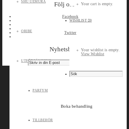
SHU UEMURA
Följ oss
Your cart is empty.
Facebook
WISHLIST
0
ORIBE
Twitter
Nyhetsbrev
Your wishlist is empty.
View Wishlist
UTFÖRSÄLJNING
PARFYM
Boka behandling
TILLBEHÖR