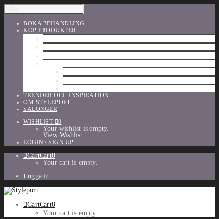
BOKA BEHANDLING
KÖP PRODUKTER
HÅRVÅRD
SHU UEMURA
ORIBE
UTFÖRSÄLJNING
PARFYM
TILLBEHÖR
MAKE-UP
TRENDER OCH INSPIRATION
OM STYLEPORT
SALONGER
WISHLIST
0
Your wishlist is empty.
View Wishlist
LOGIN / SIGN UP
Cart
Cart
0
Your cart is empty.
Logga in
Cart
Cart
0
Your cart is empty.