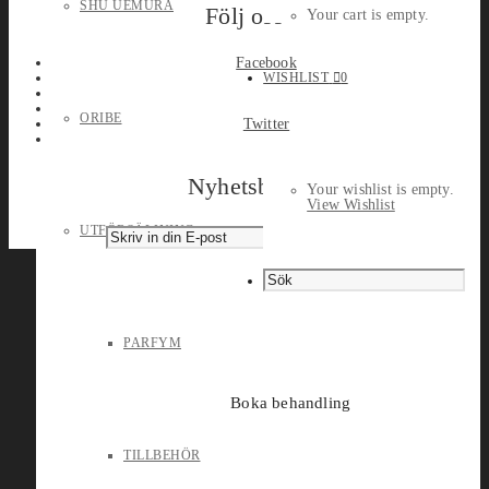
SHU UEMURA
Följ oss
Your cart is empty.
Facebook
WISHLIST
0
ORIBE
Twitter
Nyhetsbrev
Your wishlist is empty.
View Wishlist
UTFÖRSÄLJNING
PARFYM
Boka behandling
TILLBEHÖR