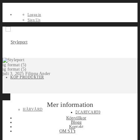
Logga in
Sign Up
ig format (5)
ig format (5)
juli 3, 2025
Filippa Ander
KÖP PRODUKTER
Mer information
HÅRVÅRD
CART
CART
0
Köpvillkor
Blogg
Kontakt
OM STYLEPORT