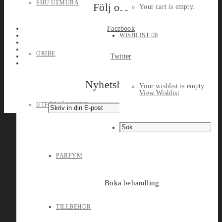
SHU UEMURA
Följ oss
Your cart is empty.
Facebook
WISHLIST
0
ORIBE
Twitter
Nyhetsbrev
Your wishlist is empty.
View Wishlist
UTFÖRSÄLJNING
PARFYM
Boka behandling
TILLBEHÖR