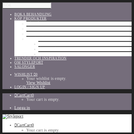
BOKA BEHANDLING
KÖP PRODUKTER
HÅRVÅRD
SHU UEMURA
ORIBE
UTFÖRSÄLJNING
PARFYM
TILLBEHÖR
MAKE-UP
TRENDER OCH INSPIRATION
OM STYLEPORT
SALONGER
WISHLIST
0
Your wishlist is empty.
View Wishlist
LOGIN / SIGN UP
Cart
Cart
0
Your cart is empty.
Logga in
Cart
Cart
0
Your cart is empty.