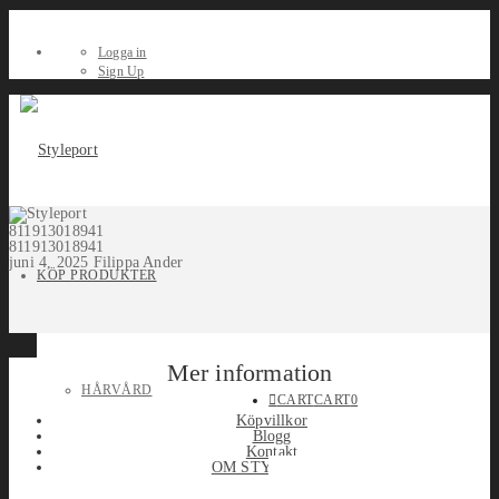
Logga in
Sign Up
811913018941
811913018941
juni 4, 2025
Filippa Ander
KÖP PRODUKTER
Mer information
HÅRVÅRD
CART
CART
0
Köpvillkor
Blogg
Kontakt
OM STYLEPORT