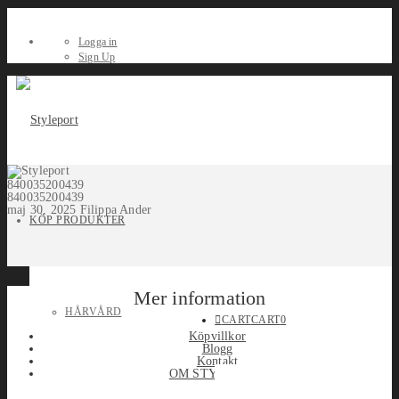
Logga in
Sign Up
840035200439
840035200439
maj 30, 2025
Filippa Ander
KÖP PRODUKTER
Mer information
HÅRVÅRD
CART
CART
0
Köpvillkor
Blogg
Kontakt
OM STYLEPORT