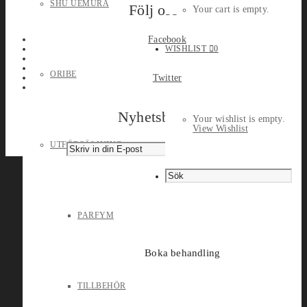
SHU UEMURA
Följ oss
Your cart is empty.
Facebook
WISHLIST
0
ORIBE
Twitter
Nyhetsbrev
Your wishlist is empty.
View Wishlist
UTFÖRSÄLJNING
PARFYM
Boka behandling
TILLBEHÖR