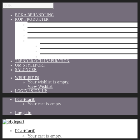
BOKA BEHANDLING
KÖP PRODUKTER
HÅRVÅRD
SHU UEMURA
ORIBE
UTFÖRSÄLJNING
PARFYM
TILLBEHÖR
MAKE-UP
TRENDER OCH INSPIRATION
OM STYLEPORT
SALONGER
WISHLIST
0
Your wishlist is empty.
View Wishlist
LOGIN / SIGN UP
Cart
Cart
0
Your cart is empty.
Logga in
Cart
Cart
0
Your cart is empty.