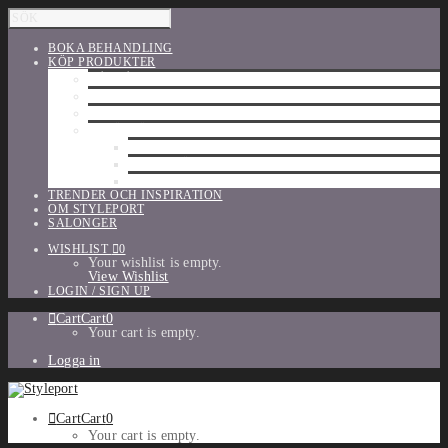
BOKA BEHANDLING
KÖP PRODUKTER
HÅRVÅRD
SHU UEMURA
ORIBE
UTFÖRSÄLJNING
PARFYM
TILLBEHÖR
MAKE-UP
TRENDER OCH INSPIRATION
OM STYLEPORT
SALONGER
WISHLIST
0
Your wishlist is empty.
View Wishlist
LOGIN / SIGN UP
Cart
Cart
0
Your cart is empty.
Logga in
Cart
Cart
0
Your cart is empty.