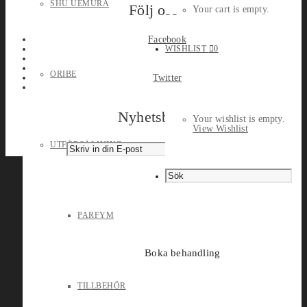
SHU UEMURA
Följ oss
Your cart is empty.
Facebook
WISHLIST
0
ORIBE
Twitter
Nyhetsbrev
Your wishlist is empty.
View Wishlist
UTFÖRSÄLJNING
PARFYM
Boka behandling
TILLBEHÖR