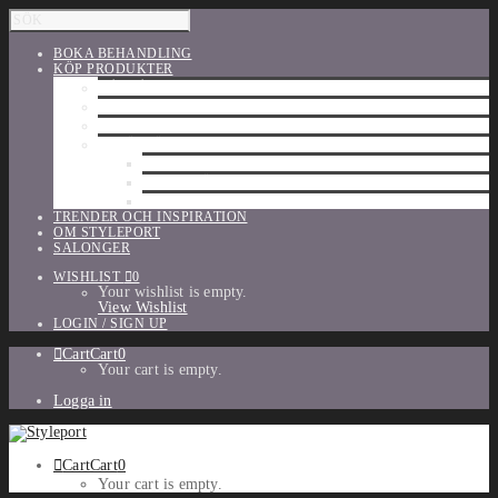
BOKA BEHANDLING
KÖP PRODUKTER
HÅRVÅRD
SHU UEMURA
ORIBE
UTFÖRSÄLJNING
PARFYM
TILLBEHÖR
MAKE-UP
TRENDER OCH INSPIRATION
OM STYLEPORT
SALONGER
WISHLIST
0
Your wishlist is empty.
View Wishlist
LOGIN / SIGN UP
Cart
Cart
0
Your cart is empty.
Logga in
Cart
Cart
0
Your cart is empty.