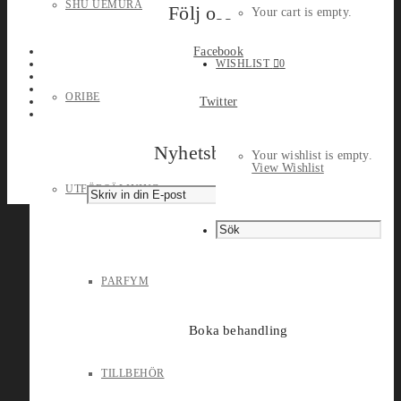
SHU UEMURA
Följ oss
Your cart is empty.
Facebook
WISHLIST
0
ORIBE
Twitter
Nyhetsbrev
Your wishlist is empty.
View Wishlist
UTFÖRSÄLJNING
PARFYM
Boka behandling
TILLBEHÖR