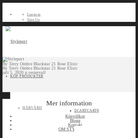
Logga in
Sign Up
By Terry Ombre Blackstar 21 Rose Elixir
By Terry Ombre Blackstar 21 Rose Elixir
juli 5, 2020
p.vestervall
KÖP PRODUKTER
Mer information
HÅRVÅRD
CART
CART
0
Köpvillkor
Blogg
Kontakt
OM STYLEPORT