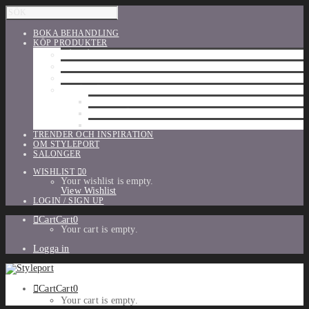
BOKA BEHANDLING
KÖP PRODUKTER
HÅRVÅRD
SHU UEMURA
ORIBE
UTFÖRSÄLJNING
PARFYM
TILLBEHÖR
MAKE-UP
TRENDER OCH INSPIRATION
OM STYLEPORT
SALONGER
WISHLIST
0
Your wishlist is empty.
View Wishlist
LOGIN / SIGN UP
Cart
Cart
0
Your cart is empty.
Logga in
Cart
Cart
0
Your cart is empty.