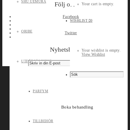
SHU UEMURA
Följ oss
Your cart is empty.
Facebook
WISHLIST
0
ORIBE
Twitter
Nyhetsbrev
Your wishlist is empty.
View Wishlist
UTFÖRSÄLJNING
PARFYM
Boka behandling
TILLBEHÖR