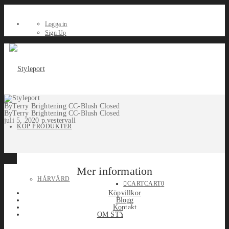
Logga in
Sign Up
ByTerry Brightening CC-Blush Closed
ByTerry Brightening CC-Blush Closed
juli 5, 2020
p.vestervall
KÖP PRODUKTER
Mer information
HÅRVÅRD
CART
CART
0
Köpvillkor
Blogg
Kontakt
OM STYLEPORT