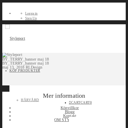
Logga in
Sign Up
BY_TERRY_banner maj 18
BY_TERRY_banner maj 18
maj 13, 2018
RLDesign
KÖP PRODUKTER
Mer information
HÅRVÅRD
CART
CART
0
Köpvillkor
Blogg
Kontakt
OM STYLEPORT