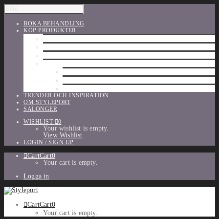
BOKA BEHANDLING
KÖP PRODUKTER
HÅRVÅRD
SHU UEMURA
ORIBE
UTFÖRSÄLJNING
PARFYM
TILLBEHÖR
MAKE-UP
TRENDER OCH INSPIRATION
OM STYLEPORT
SALONGER
WISHLIST
0
Your wishlist is empty.
View Wishlist
LOGIN / SIGN UP
Cart
Cart
0
Your cart is empty.
Logga in
Cart
Cart
0
Your cart is empty.