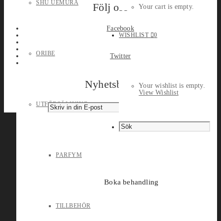
SHU UEMURA
Följ oss
Your cart is empty.
Facebook
WISHLIST
0
ORIBE
Twitter
Nyhetsbrev
Your wishlist is empty.
View Wishlist
UTFÖRSÄLJNING
PARFYM
Boka behandling
TILLBEHÖR