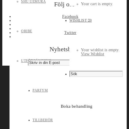
SHU UEMURA
Följ oss
Your cart is empty.
Facebook
WISHLIST
0
ORIBE
Twitter
Nyhetsbrev
Your wishlist is empty.
View Wishlist
UTFÖRSÄLJNING
PARFYM
Boka behandling
TILLBEHÖR