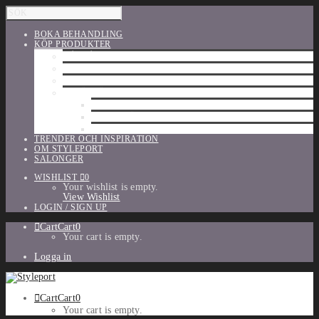
BOKA BEHANDLING
KÖP PRODUKTER
HÅRVÅRD
SHU UEMURA
ORIBE
UTFÖRSÄLJNING
PARFYM
TILLBEHÖR
MAKE-UP
TRENDER OCH INSPIRATION
OM STYLEPORT
SALONGER
WISHLIST
0
Your wishlist is empty.
View Wishlist
LOGIN / SIGN UP
Cart
Cart
0
Your cart is empty.
Logga in
Cart
Cart
0
Your cart is empty.