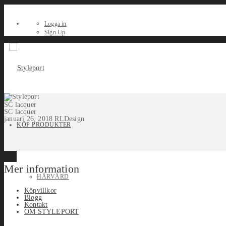
Logga in
Sign Up
SC lacquer
SC lacquer
januari 26, 2018
RLDesign
KÖP PRODUKTER
Mer information
HÅRVÅRD
Köpvillkor
Blogg
Kontakt
OM STYLEPORT