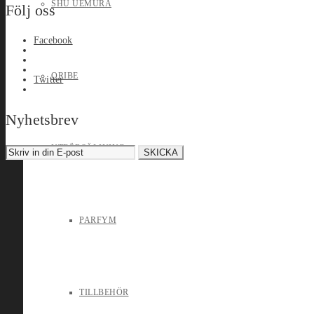
SHU UEMURA
Följ oss
Facebook
ORIBE
Twitter
Nyhetsbrev
UTFÖRSÄLJNING
PARFYM
TILLBEHÖR