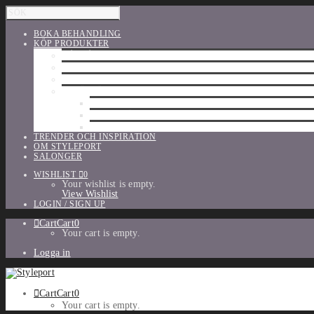
BOKA BEHANDLING
KÖP PRODUKTER
HÅRVÅRD
SHU UEMURA
ORIBE
UTFÖRSÄLJNING
PARFYM
TILLBEHÖR
MAKE-UP
TRENDER OCH INSPIRATION
OM STYLEPORT
SALONGER
WISHLIST
0
Your wishlist is empty.
View Wishlist
LOGIN / SIGN UP
Cart
Cart
0
Your cart is empty.
Logga in
Cart
Cart
0
Your cart is empty.