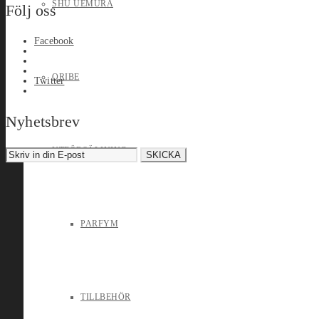
SHU UEMURA
Följ oss
Facebook
ORIBE
Twitter
Nyhetsbrev
UTFÖRSÄLJNING
PARFYM
TILLBEHÖR