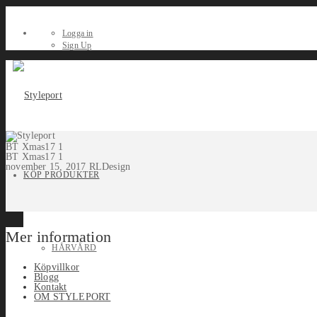
Logga in
Sign Up
BT Xmas17 1
BT Xmas17 1
november 15, 2017
RLDesign
KÖP PRODUKTER
Mer information
HÅRVÅRD
Köpvillkor
Blogg
Kontakt
OM STYLEPORT