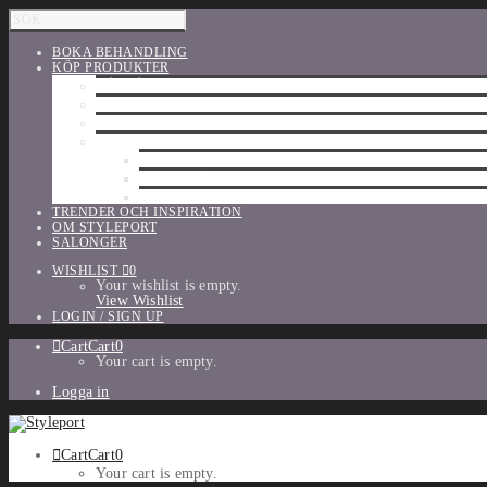
BOKA BEHANDLING
KÖP PRODUKTER
HÅRVÅRD
SHU UEMURA
ORIBE
UTFÖRSÄLJNING
PARFYM
TILLBEHÖR
MAKE-UP
TRENDER OCH INSPIRATION
OM STYLEPORT
SALONGER
WISHLIST
0
Your wishlist is empty.
View Wishlist
LOGIN / SIGN UP
Cart
Cart
0
Your cart is empty.
Logga in
Cart
Cart
0
Your cart is empty.