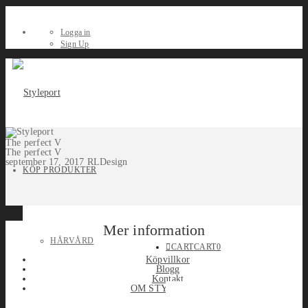
Logga in
Sign Up
The perfect V
The perfect V
september 17, 2017
RLDesign
KÖP PRODUKTER
Mer information
HÅRVÅRD
CART
CART
0
Köpvillkor
Blogg
Kontakt
OM STYLEPORT