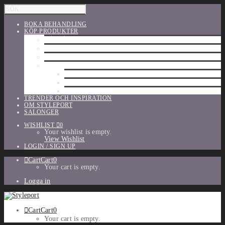
BOKA BEHANDLING
KÖP PRODUKTER
HÅRVÅRD
SHU UEMURA
ORIBE
UTFÖRSÄLJNING
PARFYM
TILLBEHÖR
MAKE-UP
TRENDER OCH INSPIRATION
OM STYLEPORT
SALONGER
WISHLIST
0
Your wishlist is empty.
View Wishlist
LOGIN / SIGN UP
Cart
Cart
0
Your cart is empty.
Logga in
Cart
Cart
0
Your cart is empty.