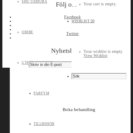
SHU UEMURA
Följ oss
Your cart is empty.
Facebook
WISHLIST
0
ORIBE
Twitter
Nyhetsbrev
Your wishlist is empty.
View Wishlist
UTFÖRSÄLJNING
PARFYM
Boka behandling
TILLBEHÖR