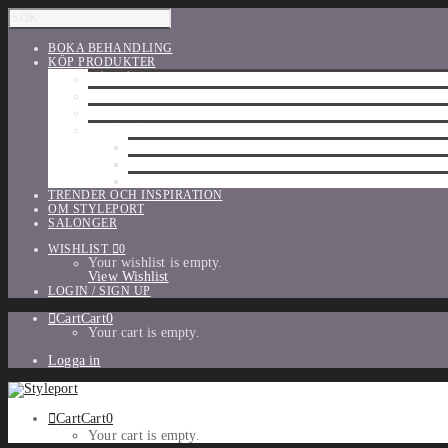
BOKA BEHANDLING
KÖP PRODUKTER
HÅRVÅRD
SHU UEMURA
ORIBE
UTFÖRSÄLJNING
PARFYM
TILLBEHÖR
MAKE-UP
TRENDER OCH INSPIRATION
OM STYLEPORT
SALONGER
WISHLIST
0
Your wishlist is empty.
View Wishlist
LOGIN / SIGN UP
Cart
Cart
0
Your cart is empty.
Logga in
Cart
Cart
0
Your cart is empty.