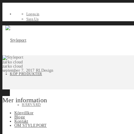
Logga in
Sign Up
zarko cloud
zarko cloud
september 7, 2017
RLDesign
KÖP PRODUKTER
Mer information
HÅRVÅRD
Köpvillkor
Blogg
Kontakt
OM STYLEPORT