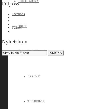
SHU UEMURA
Följ oss
Facebook
ORIBE
Twitter
Nyhetsbrev
UTFÖRSÄLJNING
PARFYM
TILLBEHÖR