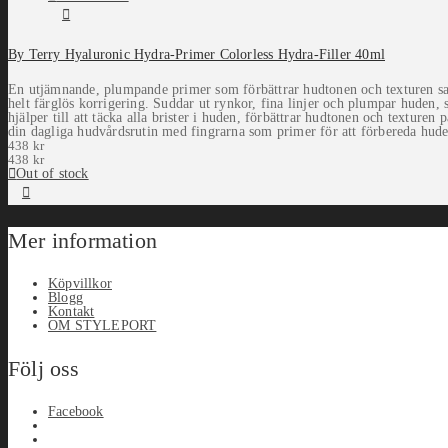
By Terry Hyaluronic Hydra-Primer Colorless Hydra-Filler 40ml
En utjämnande, plumpande primer som förbättrar hudtonen och texturen sam
helt färglös korrigering. Suddar ut rynkor, fina linjer och plumpar huden,
hjälper till att täcka alla brister i huden, förbättrar hudtonen och texture
din dagliga hudvårdsrutin med fingrarna som primer för att förbereda hude
438
kr
438
kr
Out of stock
Mer information
Köpvillkor
Blogg
Kontakt
OM STYLEPORT
Följ oss
Facebook