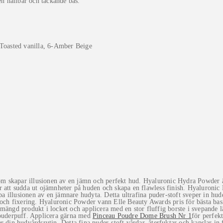
hållbar och täckande bas.
Toasted vanilla, 6-Amber Beige
 skapar illusionen av en jämn och perfekt hud. Hyaluronic Hydra Powder är 
r att sudda ut ojämnheter på huden och skapa en flawless finish. Hyaluroni
pa illusionen av en jämnare hudyta. Detta ultrafina puder-stoft sveper in hud
ng och fixering. Hyaluronic Powder vann Elle Beauty Awards pris för bästa b
ngd produkt i locket och applicera med en stor fluffig borste i svepande lät
 puderpuff. Applicera gärna med
Pinceau Poudre Dome Brush Nr 1
för perfek
ter din hudvårdsrutin. Detta fina puder-stoft vårdar, återfuktar och kapslar in 