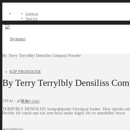
Logga in
Sign Up
By Terry Terrylbly Densiliss Compact Powder
KÖP PRODUKTER
By Terry Terrylbly Densiliss Co
319
kr
–
638
kr
HÅRVÅRD
TERRYBLY DENSILISS kompaktpuder föryngrar huden. Dess optiska anti-age 
Perfekt för touch-ups när som helst under dagen för en omedelbar boost.
Användning: