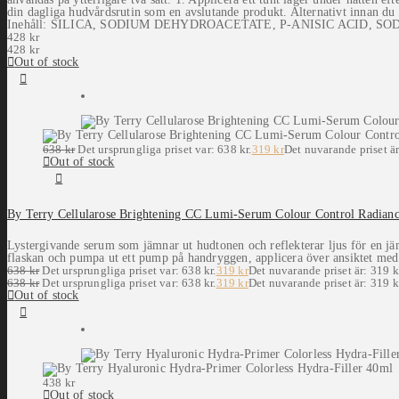
din dagliga hudvårdsrutin som en avslutande produkt. Alternativt innan du
Inehåll: SILICA, SODIUM DEHYDROACETATE, P-ANISIC ACID, SO
428
kr
428
kr
Out of stock
638
kr
Det ursprungliga priset var: 638 kr.
319
kr
Det nuvarande priset är
Out of stock
By Terry Cellularose Brightening CC Lumi-Serum Colour Control Radianc
Lystergivande serum som jämnar ut hudtonen och reflekterar ljus för en jä
flaskan och pumpa ut ett pump på handryggen, applicera över ansiktet med 
638
kr
Det ursprungliga priset var: 638 kr.
319
kr
Det nuvarande priset är: 319 k
638
kr
Det ursprungliga priset var: 638 kr.
319
kr
Det nuvarande priset är: 319 k
Out of stock
438
kr
Out of stock