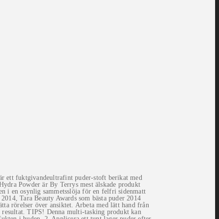
ett fuktgivandeultrafint puder-stoft berikat med
c Hydra Powder är By Terrys mest älskade produkt
en i en osynlig sammetsslöja för en felfri sidenmatt
as 2014, Tara Beauty Awards som bästa puder 2014
ta rörelser över ansiktet. Arbeta med lätt hand från
t resultat. TIPS! Denna multi-tasking produkt kan
fukten i huden. 2. Applicera ett tunt lager puder efter