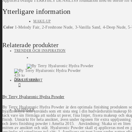
Applicera ovanpå TERRYBLY DENSILISS foundation med en borste för en 
Ytterligare information
MAKE-UP
Color
1-Melody Fair, 2-Freshtone Nude, 3-Vanilla Sand, 4-Deep Nude, 5-
Relaterade produkter
TRENDER OCH INSPIRATION
428
kr
Out of stock
OM STYLEPORT
By Terry Hyaluronic Hydra Powder
By Terry Hyaluronic Hydra Powder är den optimala finishing produkten som
SALONGER
hyaluronsyra som används som ett sista steg i din hudvårdsrutin/makeup fö
tack vare sin förmåga att sudda ut porer, fina linjer, fixera makeup och ska
finish. Utmärkt för hela ansiktet, även under ögonen för extra uppljusni
och årets finishing powder i Amelia 2015. Användning: Skaka ut en liten mä
mitten av ansiktet och utåt. Hyaluronic Powder skall ej appliceras med en
användas på ytterligare två sätt: 1. Applicera ett tunt lager under natten ef