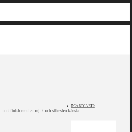
CART
CART
0
matt finish med en mjuk och silkeslen känsla.