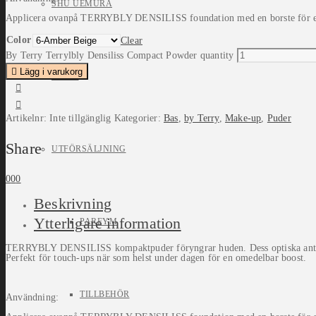
SHU UEMURA
Applicera ovanpå TERRYBLY DENSILISS foundation med en borste för en 
Color
Clear
By Terry Terrylbly Densiliss Compact Powder quantity
Lägg i varukorg
ORIBE
Artikelnr:
Inte tillgänglig
Kategorier:
Bas
,
by Terry
,
Make-up
,
Puder
Share
UTFÖRSÄLJNING
0
0
0
Beskrivning
Ytterligare information
PARFYM
TERRYBLY DENSILISS kompaktpuder föryngrar huden. Dess optiska anti-age 
Perfekt för touch-ups när som helst under dagen för en omedelbar boost.
TILLBEHÖR
Användning: