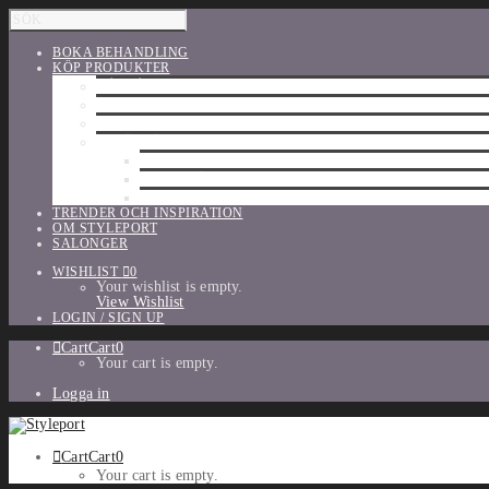
BOKA BEHANDLING
KÖP PRODUKTER
HÅRVÅRD
SHU UEMURA
ORIBE
UTFÖRSÄLJNING
PARFYM
TILLBEHÖR
MAKE-UP
TRENDER OCH INSPIRATION
OM STYLEPORT
SALONGER
WISHLIST
0
Your wishlist is empty.
View Wishlist
LOGIN / SIGN UP
Cart
Cart
0
Your cart is empty.
Logga in
Cart
Cart
0
Your cart is empty.