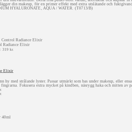
 lägger din makeup, för en primer effekt med extra utslätande och fuktgivan
DIUM HYALURONATE, AQUA / WATER. (T0713/B)
: 319 kr.
e Elixir
mn hy med strålande lyster. Passar utmärkt som bas under makeup, eller ens
fingrarna. Fokusera extra mycket på kindben, näsrygg haka och mitten av pa
r.
r.