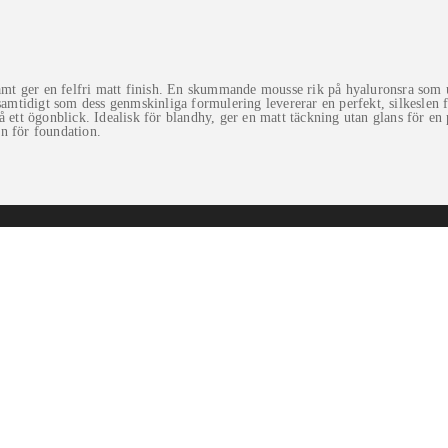
t ger en felfri matt finish. En skummande mousse rik på hyaluronsra som ut
 samtidigt som dess genmskinliga formulering levererar en perfekt, silkeslen
n på ett ögonblick. Idealisk för blandhy, ger en matt täckning utan glans för 
n för foundation.