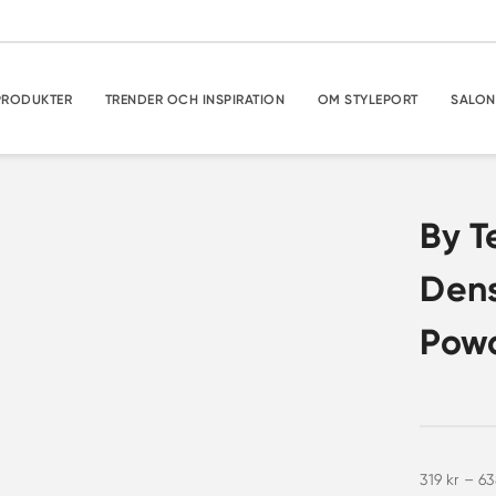
PRODUKTER
TRENDER OCH INSPIRATION
OM STYLEPORT
SALON
By T
Dens
Pow
319
kr
–
6