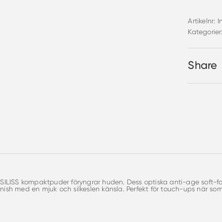
Powder
quantity
Artikelnr:
I
Kategorier
Share
LISS kompaktpuder föryngrar huden. Dess optiska anti-age soft-focus
finish med en mjuk och silkeslen känsla. Perfekt för touch-ups när s