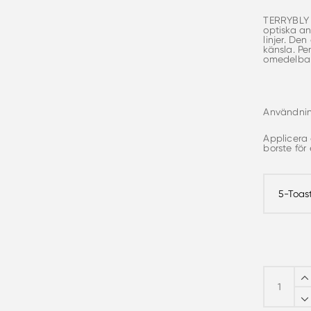
TERRYBLY 
optiska an
linjer. De
känsla. Pe
omedelbar
Användnin
Applicera
borste för
By
Terry
Terrylbly
Densiliss
Compact