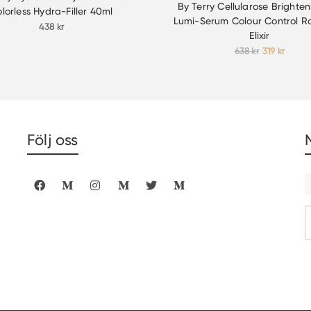
By Terry Cellularose Brighte
lorless Hydra-Filler 40ml
Lumi-Serum Colour Control R
438
kr
Elixir
Det
Det
638
kr
319
kr
ursprunglig
nuvar
priset
priset
var:
är:
638 kr.
319 kr.
Följ oss