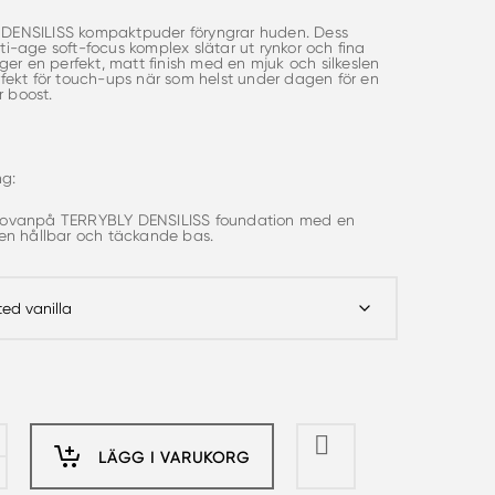
DENSILISS kompaktpuder föryngrar huden. Dess
ti-age soft-focus komplex slätar ut rynkor och fina
n ger en perfekt, matt finish med en mjuk och silkeslen
rfekt för touch-ups när som helst under dagen för en
 boost.
g:
 ovanpå TERRYBLY DENSILISS foundation med en
 en hållbar och täckande bas.
LÄGG I VARUKORG