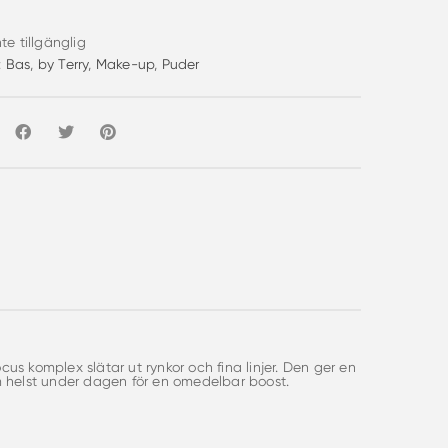
nte tillgänglig
:
Bas
,
by Terry
,
Make-up
,
Puder
 komplex slätar ut rynkor och fina linjer. Den ger en
om helst under dagen för en omedelbar boost.