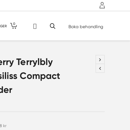
0
GER
Boka behandling
erry Terrylbly
iliss Compact
der
38
kr