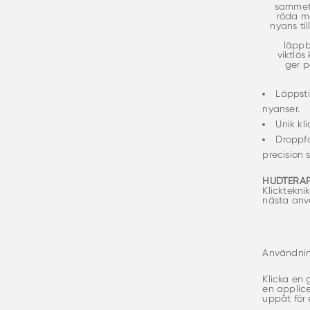
sammets
röda me
nyans til
läppb
viktlös
ger p
Läppsti
nyanser.
Unik kl
Droppfo
precision
HUDTERAP
Klicktekni
nästa anvä
Användnin
Klicka en 
en applice
uppåt för e