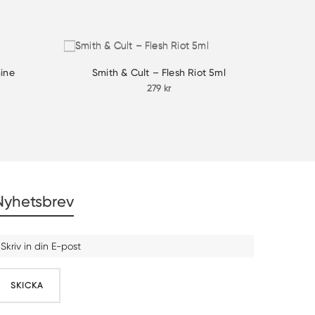
hine
Smith & Cult – Flesh Riot 5ml
279
kr
a
ande
Nyhetsbrev