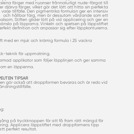
lena färger med nyanser frånnaturligt nude-färgat till
r djärva färger, vilket gör det lätt att hitta sin perfekta
l varje tillfälle. Den pigmentrika formulan ger en intensiv
och hållbar färg, men är dessutom vårdande som ett
alsam. Stiften glider lätt på vid applicering och ger en
 känsla på läpparna. Vinkeln och spetsen på läppstiftet
erfekt definition och anpassar sig efter läppkonturerna.
ft med en mjuk och krämig formula i 25 vackra
ick-teknik för uppmatning.
rmad applikator som följer läpplinjen och ger samma
 som en läppenna.
EUTEN TIPSAR
ken gör också att droppformen bevaras och är redo vid
ndningstillfälle.
g:
gång på tryckknappen för att få fram rätt mängd för
ring. Applicera läppstiftet med droppformens tipp
tt perfekt resultat.