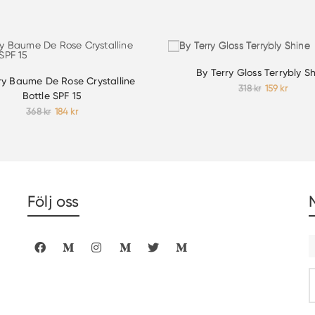
By Terry Gloss Terrybly S
ry Baume De Rose Crystalline
Det
Det
318
kr
159
kr
Bottle SPF 15
ursprunglig
nuvar
Det
Det
368
kr
184
kr
priset
priset
ursprungliga
nuvarande
var:
är:
priset
priset
318 kr.
159 kr.
var:
är:
368 kr.
184 kr.
Följ oss