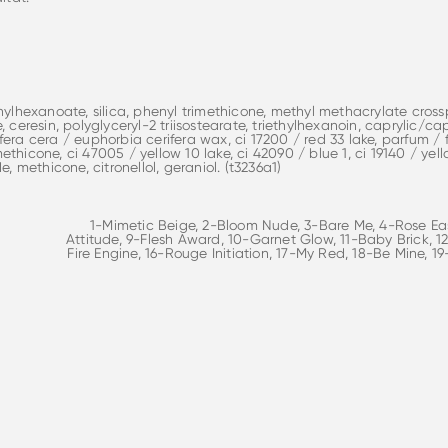
hylhexanoate, silica, phenyl trimethicone, methyl methacrylate crossp
, ceresin, polyglyceryl-2 triisostearate, triethylhexanoin, caprylic/capr
fera cera / euphorbia cerifera wax, ci 17200 / red 33 lake, parfum 
ethicone, ci 47005 / yellow 10 lake, ci 42090 / blue 1, ci 19140 / ye
de, methicone, citronellol, geraniol. (t3236a1)
1-Mimetic Beige, 2-Bloom Nude, 3-Bare Me, 4-Rose Ease,
Attitude, 9-Flesh Award, 10-Garnet Glow, 11-Baby Brick, 
Fire Engine, 16-Rouge Initiation, 17-My Red, 18-Be Mine, 