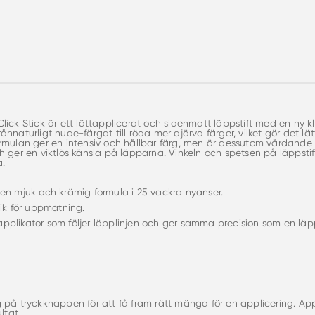
lick Stick är ett lättapplicerat och sidenmatt läppstift med en ny k
nnaturligt nude-färgat till röda mer djärva färger, vilket gör det lätt a
rmulan ger en intensiv och hållbar färg, men är dessutom vårdande s
h ger en viktlös känsla på läpparna. Vinkeln och spetsen på läppstift
a.
en mjuk och krämig formula i 25 vackra nyanser.
nik för uppmatning.
pplikator som följer läpplinjen och ger samma precision som en lä
 på tryckknappen för att få fram rätt mängd för en applicering. Ap
ltat.