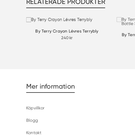
RELATERADE PRODUKTER
By Terry Crayon Lévres Terrybly
By Ter
240
kr
Mer information
Köpvillkor
Blogg
Kontakt