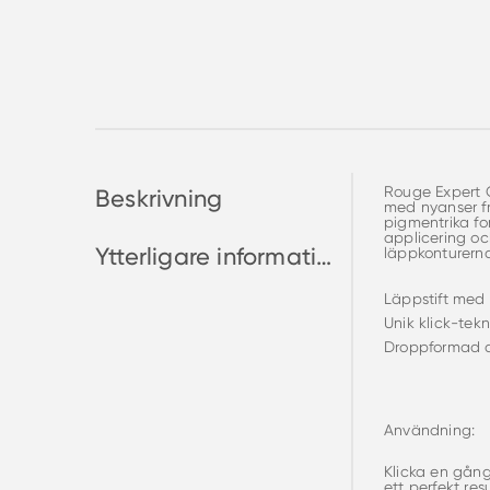
Rouge Expert C
Beskrivning
med nyanser frå
pigmentrika fo
applicering oc
Ytterligare information
läppkonturern
Läppstift med 
Unik klick-tek
Droppformad a
Användning:
Klicka en gång
ett perfekt resu