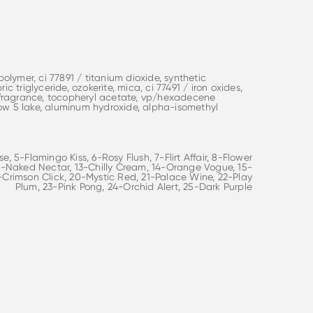
olymer, ci 77891 / titanium dioxide, synthetic
ic triglyceride, ozokerite, mica, ci 77491 / iron oxides,
/ fragrance, tocopheryl acetate, vp/hexadecene
llow 5 lake, aluminum hydroxide, alpha-isomethyl
 5-Flamingo Kiss, 6-Rosy Flush, 7-Flirt Affair, 8-Flower
12-Naked Nectar, 13-Chilly Cream, 14-Orange Vogue, 15-
19-Crimson Click, 20-Mystic Red, 21-Palace Wine, 22-Play
Plum, 23-Pink Pong, 24-Orchid Alert, 25-Dark Purple