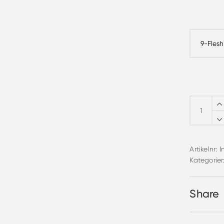
By
Terry
Rouge
Expert
Click
Stick
quantity
Artikelnr:
I
Kategorier
Share