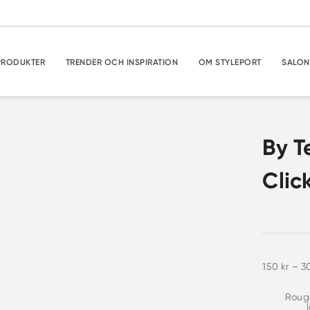
PRODUKTER
TRENDER OCH INSPIRATION
OM STYLEPORT
SALON
By T
Clic
150
kr
–
3
Rouge