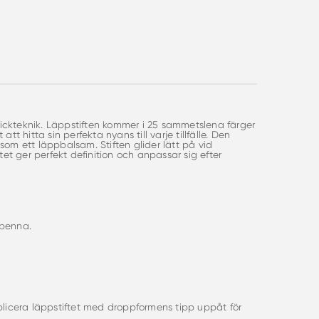
lickteknik. Läppstiften kommer i 25 sammetslena färger
tt hitta sin perfekta nyans till varje tillfälle. Den
om ett läppbalsam. Stiften glider lätt på vid
et ger perfekt definition och anpassar sig efter
ppenna.
plicera läppstiftet med droppformens tipp uppåt för