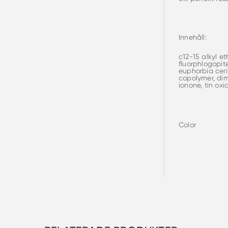
Innehåll:
c12-15 alkyl et
fluorphlogopite
euphorbia ceri
copolymer, dim
ionone, tin oxi
Color