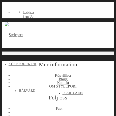
Logga in
Sign Up
Mer information
KÖP PRODUKTER
Köpvillkor
Blogg
Kontakt
OM STYLEPORT
HÅRVÅRD
CART
CART
0
Följ oss
Facebook