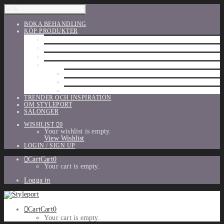
BOKA BEHANDLING
KÖP PRODUKTER
HÅRVÅRD
SHU UEMURA
ORIBE
UTFÖRSÄLJNING
PARFYM
TILLBEHÖR
MAKE-UP
TRENDER OCH INSPIRATION
OM STYLEPORT
SALONGER
WISHLIST
0
Your wishlist is empty.
View Wishlist
LOGIN / SIGN UP
Cart
Cart
0
Your cart is empty.
Logga in
Cart
Cart
0
Your cart is empty.