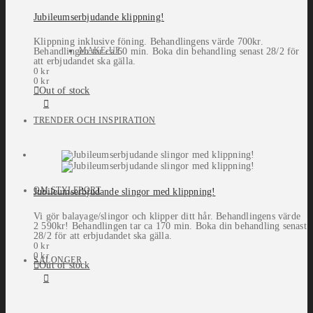
Jubileumserbjudande klippning!
Klippning inklusive föning. Behandlingens värde 700kr.
MAKE-UP
Behandlingen tar ca 60 min. Boka din behandling senast 28/2 för
att erbjudandet ska gälla.
0
kr
0
kr
Out of stock
TRENDER OCH INSPIRATION
OM STYLEPORT
Jubileumserbjudande slingor med klippning!
Vi gör balayage/slingor och klipper ditt hår. Behandlingens värde
2 590kr! Behandlingen tar ca 170 min. Boka din behandling senast
28/2 för att erbjudandet ska gälla.
0
kr
0
kr
SALONGER
Out of stock