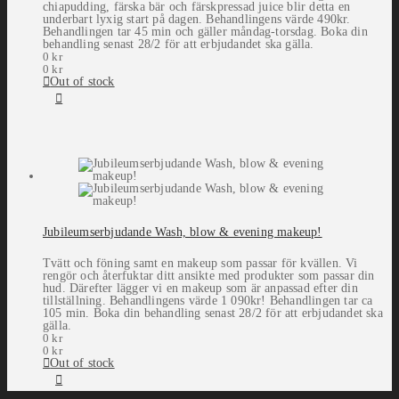
chiapudding, färska bär och färskpressad juice blir detta en
underbart lyxig start på dagen. Behandlingens värde 490kr.
Behandlingen tar 45 min och gäller måndag-torsdag. Boka din
behandling senast 28/2 för att erbjudandet ska gälla.
0
kr
0
kr
Out of stock
Jubileumserbjudande Wash, blow & evening makeup!
Tvätt och föning samt en makeup som passar för kvällen. Vi
rengör och återfuktar ditt ansikte med produkter som passar din
hud. Därefter lägger vi en makeup som är anpassad efter din
tillställning. Behandlingens värde 1 090kr! Behandlingen tar ca
105 min. Boka din behandling senast 28/2 för att erbjudandet ska
gälla.
0
kr
0
kr
Out of stock