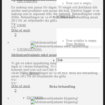
SHU UEMURA
Your cart is empty.
En makeup som passar för dagen. Vi rengör och återfuktar ditt
ansikte med produkter som passar din hud. Därefter lägger vi en
makeup som är anpassad efter ditt ändamål. Behandlingens värde
WISHLIST
0
450kr. Behandlingen tar ca 45 min. Boka din behandling senast
28/2 för att erbjudandet ska gälla.
0
kr
ORIBE
0
kr
Out of stock
Your wishlist is empty.
View Wishlist
UTFÖRSÄLJNING
Jubileumserbjudande enkel uppsättning!
Vi gör en enkel uppsättning enligt dina önskemål. (Tvätt och fön
ingår ej i denna behandling. Vi rekommenderar därför att du
kommer med rent och torrt hår för bästa resultat.) Behandlingens
värde 690kr. Behandlingen tar ca 60 min. Boka din behandling
PARFYM
senast 28/2 för att erbjudandet ska gälla.
0
kr
0
kr
Out of stock
Boka behandling
TILLBEHÖR