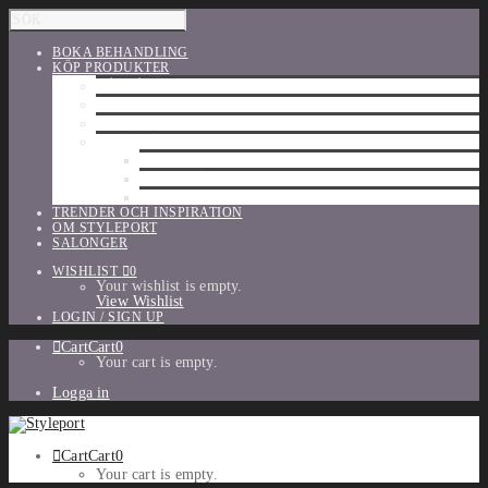
BOKA BEHANDLING
KÖP PRODUKTER
HÅRVÅRD
SHU UEMURA
ORIBE
UTFÖRSÄLJNING
PARFYM
TILLBEHÖR
MAKE-UP
TRENDER OCH INSPIRATION
OM STYLEPORT
SALONGER
WISHLIST
0
Your wishlist is empty.
View Wishlist
LOGIN / SIGN UP
Cart
Cart
0
Your cart is empty.
Logga in
Cart
Cart
0
Your cart is empty.