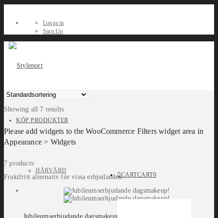
Logga in
Sign Up
Showing all 7 results
KÖP PRODUKTER
Please add widgets to the WooCommerce Filters widget area in
Appearance > Widgets
7 products
HÅRVÅRD
CART
CART
0
Fraktfritt alternativ för vissa erbjudanden.
Jubileumserbjudande dagsmakeup!