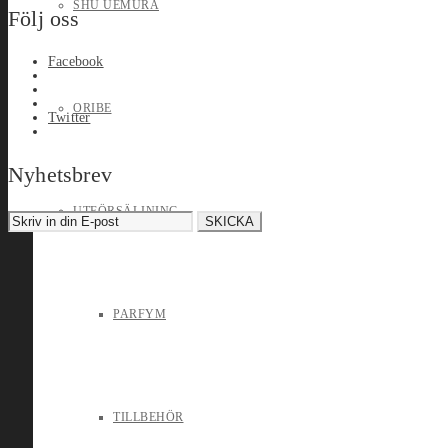
SHU UEMURA
Följ oss
Facebook
ORIBE
Twitter
Nyhetsbrev
UTFÖRSÄLJNING
PARFYM
TILLBEHÖR