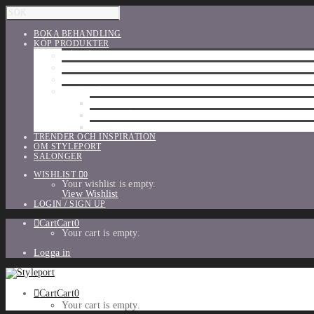
BOKA BEHANDLING
KÖP PRODUKTER
HÅRVÅRD
SHU UEMURA
ORIBE
UTFÖRSÄLJNING
PARFYM
TILLBEHÖR
MAKE-UP
TRENDER OCH INSPIRATION
OM STYLEPORT
SALONGER
WISHLIST
0
Your wishlist is empty.
View Wishlist
LOGIN / SIGN UP
Cart
Cart
0
Your cart is empty.
Logga in
Cart
Cart
0
Your cart is empty.