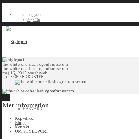
Logga in
Sign Up
the-white-one-ilash-ogonfransserum
the-white-one-ilash-ogonfransserum
maj 16, 2015
wasabiweb
KÖP PRODUKTER
Mer information
HÅRVÅRD
Köpvillkor
Blogg
Kontakt
OM STYLEPORT