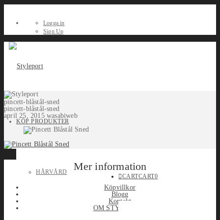
Logga in
Sign Up
pincett-blåstål-sned
pincett-blåstål-sned
april 25, 2015
wasabiweb
KÖP PRODUKTER
Mer information
HÅRVÅRD
CART
CART
0
Köpvillkor
Blogg
Kontakt
OM STYLEPORT