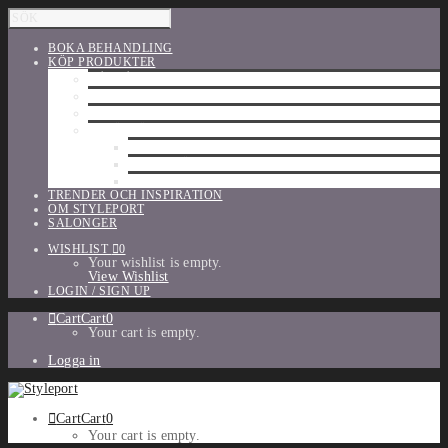
BOKA BEHANDLING
KÖP PRODUKTER
HÅRVÅRD
SHU UEMURA
ORIBE
UTFÖRSÄLJNING
PARFYM
TILLBEHÖR
MAKE-UP
TRENDER OCH INSPIRATION
OM STYLEPORT
SALONGER
WISHLIST
0
Your wishlist is empty.
View Wishlist
LOGIN / SIGN UP
Cart
Cart
0
Your cart is empty.
Logga in
Cart
Cart
0
Your cart is empty.