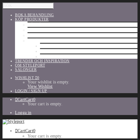
BOKA BEHANDLING
KÖP PRODUKTER
HÅRVÅRD
SHU UEMURA
ORIBE
UTFÖRSÄLJNING
PARFYM
TILLBEHÖR
MAKE-UP
TRENDER OCH INSPIRATION
OM STYLEPORT
SALONGER
WISHLIST
0
Your wishlist is empty.
View Wishlist
LOGIN / SIGN UP
Cart
Cart
0
Your cart is empty.
Logga in
Cart
Cart
0
Your cart is empty.