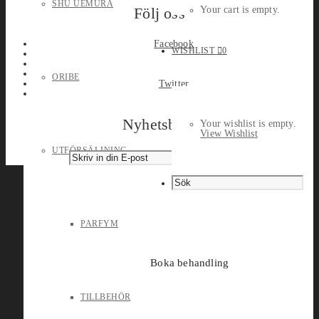
SHU UEMURA
Följ oss
Your cart is empty.
Facebook
WISHLIST
0
ORIBE
Twitter
Nyhetsbrev
Your wishlist is empty.
View Wishlist
UTFÖRSÄLJNING
PARFYM
Boka behandling
TILLBEHÖR