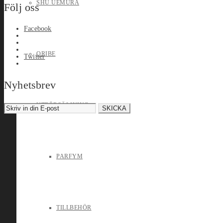
SHU UEMURA
Följ oss
Facebook
ORIBE
Twitter
Nyhetsbrev
UTFÖRSÄLJNING
PARFYM
TILLBEHÖR