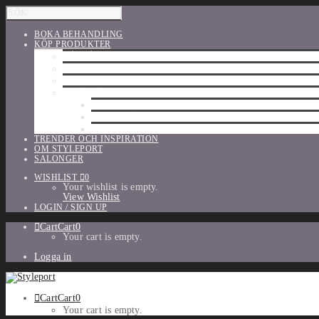
BOKA BEHANDLING
KÖP PRODUKTER
HÅRVÅRD
SHU UEMURA
ORIBE
UTFÖRSÄLJNING
PARFYM
TILLBEHÖR
MAKE-UP
TRENDER OCH INSPIRATION
OM STYLEPORT
SALONGER
WISHLIST
0
Your wishlist is empty.
View Wishlist
LOGIN / SIGN UP
Cart
Cart
0
Your cart is empty.
Logga in
Cart
Cart
0
Your cart is empty.