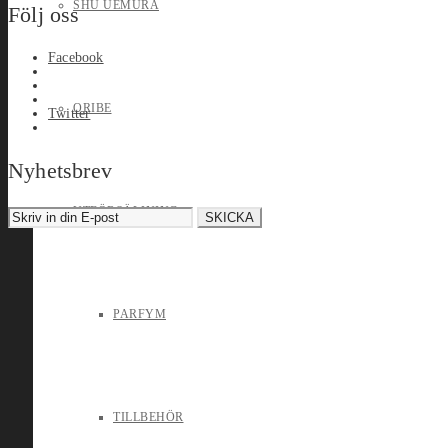
SHU UEMURA
Följ oss
Facebook
ORIBE
Twitter
Nyhetsbrev
UTFÖRSÄLJNING
PARFYM
TILLBEHÖR