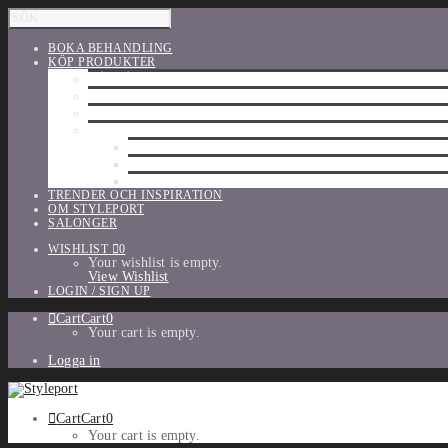
BOKA BEHANDLING
KÖP PRODUKTER
HÅRVÅRD
SHU UEMURA
ORIBE
UTFÖRSÄLJNING
PARFYM
TILLBEHÖR
MAKE-UP
TRENDER OCH INSPIRATION
OM STYLEPORT
SALONGER
WISHLIST
0
Your wishlist is empty.
View Wishlist
LOGIN / SIGN UP
Cart
Cart
0
Your cart is empty.
Logga in
Cart
Cart
0
Your cart is empty.