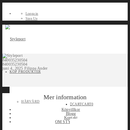
Logga in
Sign Up
840035230504
840035230504
juni 4, 2025
Filippa Ander
KÖP PRODUKTER
Mer information
HÅRVÅRD
CART
CART
0
Köpvillkor
Blogg
Kontakt
OM STYLEPORT