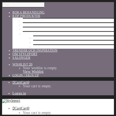
BOKA BEHANDLING
KÖP PRODUKTER
HÅRVÅRD
SHU UEMURA
ORIBE
UTFÖRSÄLJNING
PARFYM
TILLBEHÖR
MAKE-UP
TRENDER OCH INSPIRATION
OM STYLEPORT
SALONGER
WISHLIST
0
Your wishlist is empty.
View Wishlist
LOGIN / SIGN UP
Cart
Cart
0
Your cart is empty.
Logga in
Cart
Cart
0
Your cart is empty.