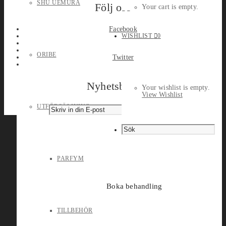
SHU UEMURA
Följ oss
Your cart is empty.
Facebook
WISHLIST
0
ORIBE
Twitter
Nyhetsbrev
Your wishlist is empty.
View Wishlist
UTFÖRSÄLJNING
PARFYM
Boka behandling
TILLBEHÖR