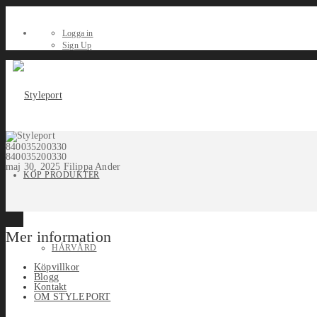
Logga in
Sign Up
840035200330
840035200330
maj 30, 2025
Filippa Ander
KÖP PRODUKTER
Mer information
HÅRVÅRD
Köpvillkor
Blogg
Kontakt
OM STYLEPORT