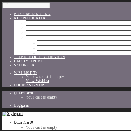
BOKA BEHANDLING
KÖP PRODUKTER
HÅRVÅRD
SHU UEMURA
ORIBE
UTFÖRSÄLJNING
PARFYM
TILLBEHÖR
MAKE-UP
TRENDER OCH INSPIRATION
OM STYLEPORT
SALONGER
WISHLIST
0
Your wishlist is empty.
View Wishlist
LOGIN / SIGN UP
Cart
Cart
0
Your cart is empty.
Logga in
Cart
Cart
0
Your cart is empty.