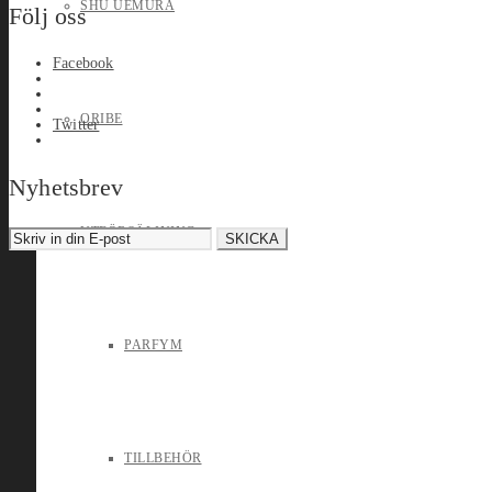
SHU UEMURA
Följ oss
Facebook
ORIBE
Twitter
Nyhetsbrev
UTFÖRSÄLJNING
PARFYM
TILLBEHÖR