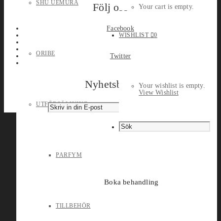
SHU UEMURA
Följ oss
Your cart is empty.
Facebook
WISHLIST
0
ORIBE
Twitter
Nyhetsbrev
Your wishlist is empty.
View Wishlist
UTFÖRSÄLJNING
PARFYM
Boka behandling
TILLBEHÖR