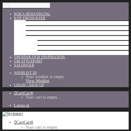
BOKA BEHANDLING
KÖP PRODUKTER
HÅRVÅRD
SHU UEMURA
ORIBE
UTFÖRSÄLJNING
PARFYM
TILLBEHÖR
MAKE-UP
TRENDER OCH INSPIRATION
OM STYLEPORT
SALONGER
WISHLIST
0
Your wishlist is empty.
View Wishlist
LOGIN / SIGN UP
Cart
Cart
0
Your cart is empty.
Logga in
Cart
Cart
0
Your cart is empty.