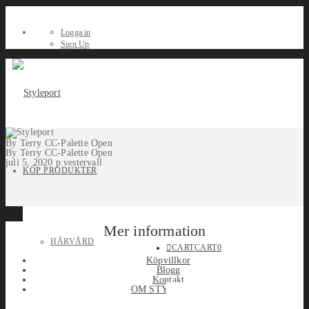
Logga in
Sign Up
By Terry CC-Palette Open
By Terry CC-Palette Open
juli 5, 2020
p.vestervall
KÖP PRODUKTER
Mer information
HÅRVÅRD
CART
CART
0
Köpvillkor
Blogg
Kontakt
OM STYLEPORT