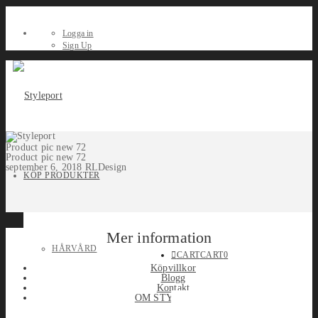
Logga in
Sign Up
Product pic new 72
Product pic new 72
september 6, 2018
RLDesign
KÖP PRODUKTER
Mer information
HÅRVÅRD
CART
CART
0
Köpvillkor
Blogg
Kontakt
OM STYLEPORT