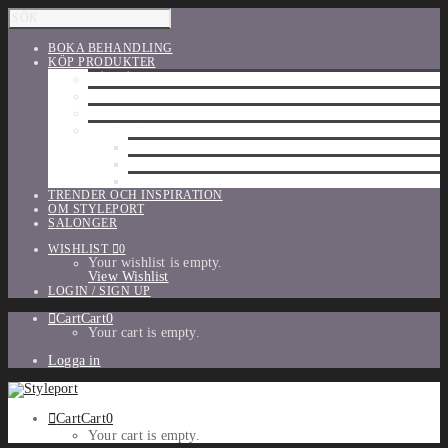
BOKA BEHANDLING
KÖP PRODUKTER
HÅRVÅRD
SHU UEMURA
ORIBE
UTFÖRSÄLJNING
PARFYM
TILLBEHÖR
MAKE-UP
TRENDER OCH INSPIRATION
OM STYLEPORT
SALONGER
WISHLIST
0
Your wishlist is empty.
View Wishlist
LOGIN / SIGN UP
Cart
Cart
0
Your cart is empty.
Logga in
Cart
Cart
0
Your cart is empty.