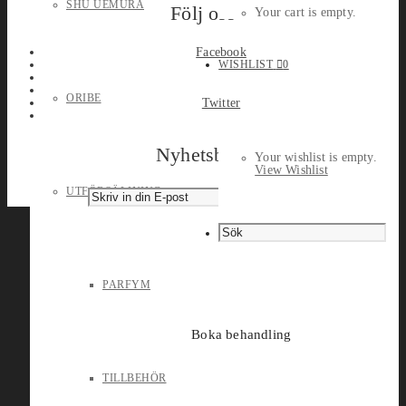
SHU UEMURA
Följ oss
Your cart is empty.
Facebook
WISHLIST
0
ORIBE
Twitter
Nyhetsbrev
Your wishlist is empty.
View Wishlist
UTFÖRSÄLJNING
PARFYM
Boka behandling
TILLBEHÖR