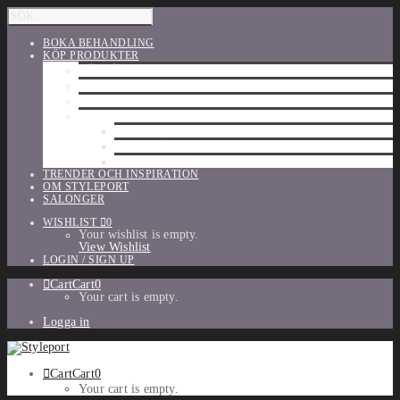
BOKA BEHANDLING
KÖP PRODUKTER
HÅRVÅRD
SHU UEMURA
ORIBE
UTFÖRSÄLJNING
PARFYM
TILLBEHÖR
MAKE-UP
TRENDER OCH INSPIRATION
OM STYLEPORT
SALONGER
WISHLIST
0
Your wishlist is empty.
View Wishlist
LOGIN / SIGN UP
Cart
Cart
0
Your cart is empty.
Logga in
Cart
Cart
0
Your cart is empty.