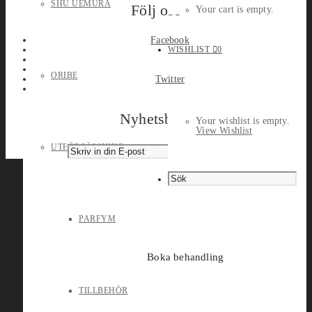
SHU UEMURA
Följ oss
Your cart is empty.
Facebook
WISHLIST
0
ORIBE
Twitter
Nyhetsbrev
Your wishlist is empty.
View Wishlist
UTFÖRSÄLJNING
PARFYM
Boka behandling
TILLBEHÖR