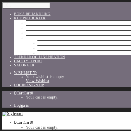
BOKA BEHANDLING
KÖP PRODUKTER
HÅRVÅRD
SHU UEMURA
ORIBE
UTFÖRSÄLJNING
PARFYM
TILLBEHÖR
MAKE-UP
TRENDER OCH INSPIRATION
OM STYLEPORT
SALONGER
WISHLIST
0
Your wishlist is empty.
View Wishlist
LOGIN / SIGN UP
Cart
Cart
0
Your cart is empty.
Logga in
Cart
Cart
0
Your cart is empty.