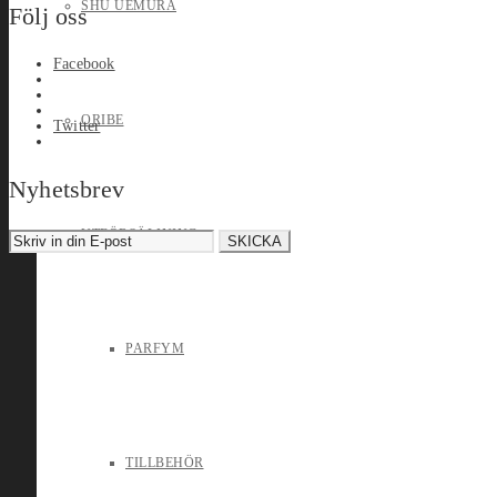
SHU UEMURA
Följ oss
Facebook
ORIBE
Twitter
Nyhetsbrev
UTFÖRSÄLJNING
PARFYM
TILLBEHÖR