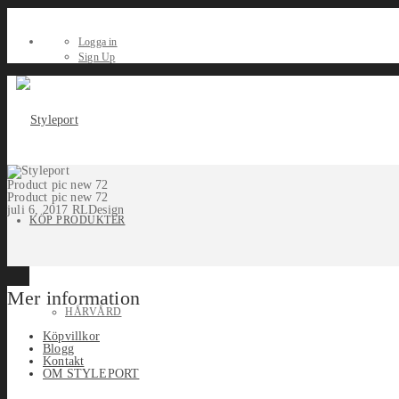
Logga in
Sign Up
Product pic new 72
Product pic new 72
juli 6, 2017
RLDesign
KÖP PRODUKTER
Mer information
HÅRVÅRD
Köpvillkor
Blogg
Kontakt
OM STYLEPORT