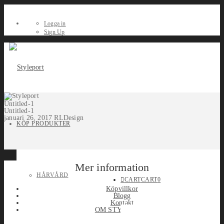
Logga in
Sign Up
Untitled-1
Untitled-1
januari 26, 2017
RLDesign
KÖP PRODUKTER
Mer information
HÅRVÅRD
CART
CART
0
Köpvillkor
Blogg
Kontakt
OM STYLEPORT