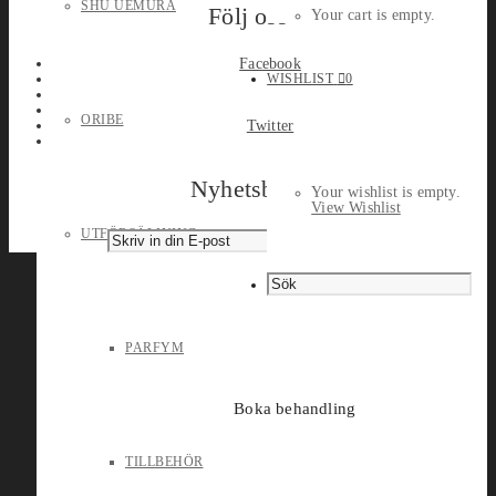
SHU UEMURA
Följ oss
Your cart is empty.
Facebook
WISHLIST
0
ORIBE
Twitter
Nyhetsbrev
Your wishlist is empty.
View Wishlist
UTFÖRSÄLJNING
PARFYM
Boka behandling
TILLBEHÖR