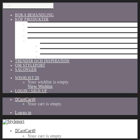
BOKA BEHANDLING
KÖP PRODUKTER
HÅRVÅRD
SHU UEMURA
ORIBE
UTFÖRSÄLJNING
PARFYM
TILLBEHÖR
MAKE-UP
TRENDER OCH INSPIRATION
OM STYLEPORT
SALONGER
WISHLIST
0
Your wishlist is empty.
View Wishlist
LOGIN / SIGN UP
Cart
Cart
0
Your cart is empty.
Logga in
Cart
Cart
0
Your cart is empty.