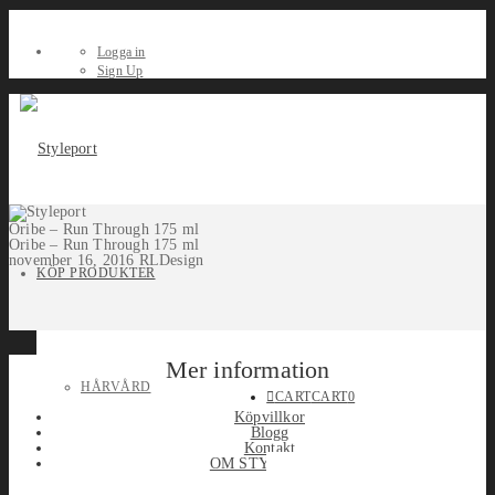
Logga in
Sign Up
Oribe – Run Through 175 ml
Oribe – Run Through 175 ml
november 16, 2016
RLDesign
KÖP PRODUKTER
Mer information
HÅRVÅRD
CART
CART
0
Köpvillkor
Blogg
Kontakt
OM STYLEPORT