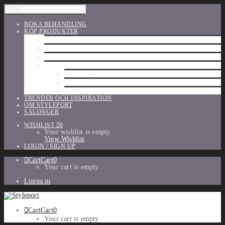
BOKA BEHANDLING
KÖP PRODUKTER
HÅRVÅRD
SHU UEMURA
ORIBE
UTFÖRSÄLJNING
PARFYM
TILLBEHÖR
MAKE-UP
TRENDER OCH INSPIRATION
OM STYLEPORT
SALONGER
WISHLIST
0
Your wishlist is empty.
View Wishlist
LOGIN / SIGN UP
Cart
Cart
0
Your cart is empty.
Logga in
Cart
Cart
0
Your cart is empty.