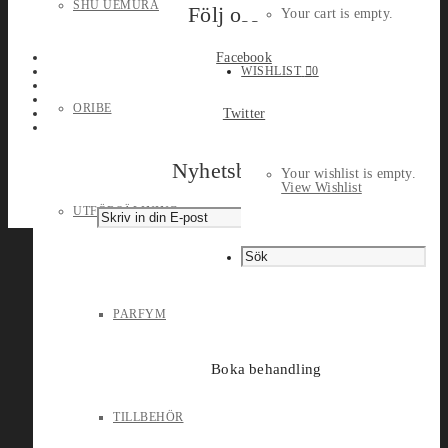
SHU UEMURA
Följ oss
Your cart is empty.
Facebook
WISHLIST
0
ORIBE
Twitter
Nyhetsbrev
Your wishlist is empty.
View Wishlist
UTFÖRSÄLJNING
PARFYM
Boka behandling
TILLBEHÖR