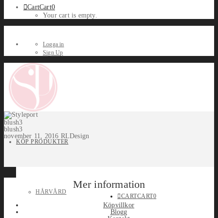
Cart
Cart
0
Your cart is empty.
Logga in
Sign Up
blush3
blush3
november 11, 2016
RLDesign
KÖP PRODUKTER
Mer information
HÅRVÅRD
CART
CART
0
Köpvillkor
Blogg