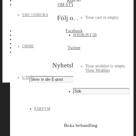
Kontakt
OM STYLEPORT
SHU UEMURA
Följ oss
Your cart is empty.
Facebook
WISHLIST
0
ORIBE
Twitter
Nyhetsbrev
Your wishlist is empty.
View Wishlist
UTFÖRSÄLJNING
PARFYM
Boka behandling