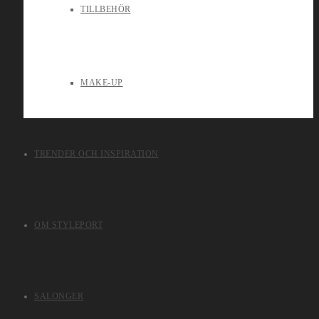
TILLBEHÖR
MAKE-UP
TRENDER OCH INSPIRATION
OM STYLEPORT
SALONGER