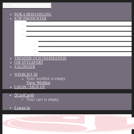
BOKA BEHANDLING
KÖP PRODUKTER
HÅRVÅRD
SHU UEMURA
ORIBE
UTFÖRSÄLJNING
PARFYM
TILLBEHÖR
MAKE-UP
TRENDER OCH INSPIRATION
OM STYLEPORT
SALONGER
WISHLIST
0
Your wishlist is empty.
View Wishlist
LOGIN / SIGN UP
Cart
Cart
0
Your cart is empty.
Logga in