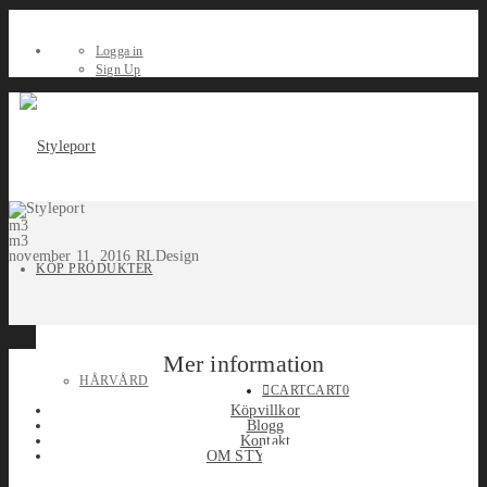
Logga in
Sign Up
m3
m3
november 11, 2016
RLDesign
KÖP PRODUKTER
Mer information
HÅRVÅRD
CART
CART
0
Köpvillkor
Blogg
Kontakt
OM STYLEPORT