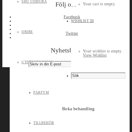
SHU UEMURA
Följ oss
Your cart is empty.
Facebook
WISHLIST
0
ORIBE
Twitter
Nyhetsbrev
Your wishlist is empty.
View Wishlist
UTFÖRSÄLJNING
PARFYM
Boka behandling
TILLBEHÖR