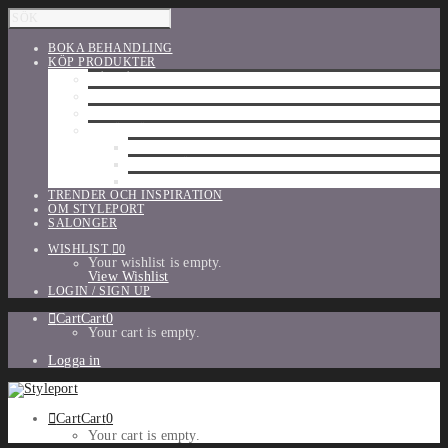
BOKA BEHANDLING
KÖP PRODUKTER
HÅRVÅRD
SHU UEMURA
ORIBE
UTFÖRSÄLJNING
PARFYM
TILLBEHÖR
MAKE-UP
TRENDER OCH INSPIRATION
OM STYLEPORT
SALONGER
WISHLIST
0
Your wishlist is empty.
View Wishlist
LOGIN / SIGN UP
Cart
Cart
0
Your cart is empty.
Logga in
Cart
Cart
0
Your cart is empty.