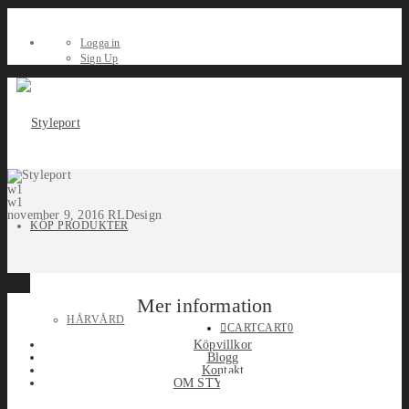
Logga in
Sign Up
w1
w1
november 9, 2016
RLDesign
KÖP PRODUKTER
Mer information
HÅRVÅRD
CART
CART
0
Köpvillkor
Blogg
Kontakt
OM STYLEPORT