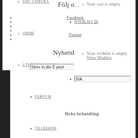
SHU UEMURA
Följ oss
Your cart is empty.
Facebook
WISHLIST
0
ORIBE
Twitter
Nyhetsbrev
Your wishlist is empty.
View Wishlist
UTFÖRSÄLJNING
PARFYM
Boka behandling
TILLBEHÖR