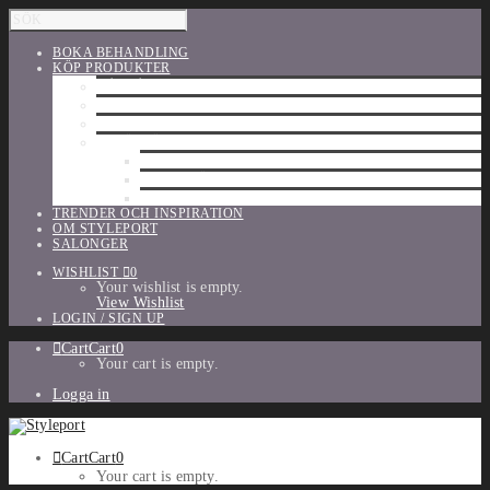
BOKA BEHANDLING
KÖP PRODUKTER
HÅRVÅRD
SHU UEMURA
ORIBE
UTFÖRSÄLJNING
PARFYM
TILLBEHÖR
MAKE-UP
TRENDER OCH INSPIRATION
OM STYLEPORT
SALONGER
WISHLIST
0
Your wishlist is empty.
View Wishlist
LOGIN / SIGN UP
Cart
Cart
0
Your cart is empty.
Logga in
Cart
Cart
0
Your cart is empty.