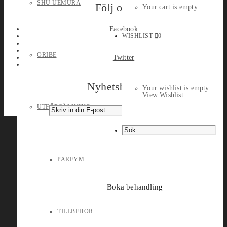
SHU UEMURA
Följ oss
Your cart is empty.
Facebook
WISHLIST
0
ORIBE
Twitter
Nyhetsbrev
Your wishlist is empty.
View Wishlist
UTFÖRSÄLJNING
PARFYM
Boka behandling
TILLBEHÖR