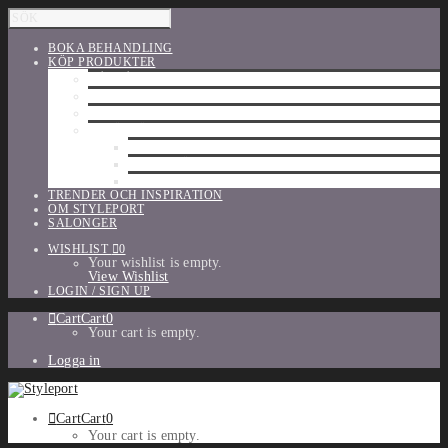
BOKA BEHANDLING
KÖP PRODUKTER
HÅRVÅRD
SHU UEMURA
ORIBE
UTFÖRSÄLJNING
PARFYM
TILLBEHÖR
MAKE-UP
TRENDER OCH INSPIRATION
OM STYLEPORT
SALONGER
WISHLIST
0
Your wishlist is empty.
View Wishlist
LOGIN / SIGN UP
Cart
Cart
0
Your cart is empty.
Logga in
Cart
Cart
0
Your cart is empty.