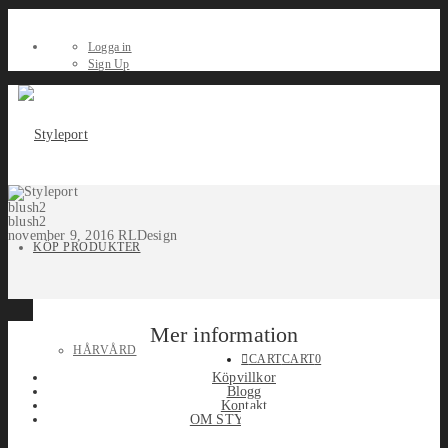
Logga in
Sign Up
blush2
blush2
november 9, 2016
RLDesign
KÖP PRODUKTER
Mer information
HÅRVÅRD
CART
CART
0
Köpvillkor
Blogg
Kontakt
OM STYLEPORT