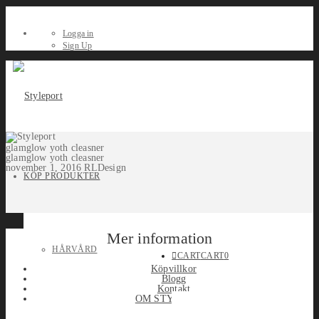
Logga in
Sign Up
glamglow yoth cleasner
glamglow yoth cleasner
november 1, 2016
RLDesign
KÖP PRODUKTER
Mer information
HÅRVÅRD
CART
CART
0
Köpvillkor
Blogg
Kontakt
OM STYLEPORT