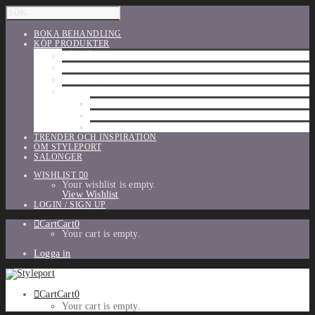
BOKA BEHANDLING
KÖP PRODUKTER
HÅRVÅRD
SHU UEMURA
ORIBE
UTFÖRSÄLJNING
PARFYM
TILLBEHÖR
MAKE-UP
TRENDER OCH INSPIRATION
OM STYLEPORT
SALONGER
WISHLIST
0
Your wishlist is empty.
View Wishlist
LOGIN / SIGN UP
Cart
Cart
0
Your cart is empty.
Logga in
Cart
Cart
0
Your cart is empty.