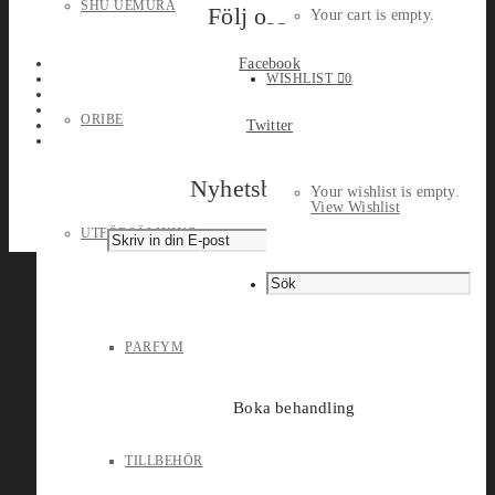
SHU UEMURA
Följ oss
Your cart is empty.
Facebook
WISHLIST
0
ORIBE
Twitter
Nyhetsbrev
Your wishlist is empty.
View Wishlist
UTFÖRSÄLJNING
PARFYM
Boka behandling
TILLBEHÖR