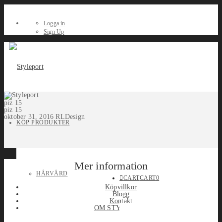
Logga in
Sign Up
piz 15
piz 15
oktober 31, 2016
RLDesign
KÖP PRODUKTER
Mer information
HÅRVÅRD
CART
CART
0
Köpvillkor
Blogg
Kontakt
OM STYLEPORT