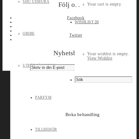
SHU UEMURA
Följ oss
Your cart is empty.
Facebook
WISHLIST
0
ORIBE
Twitter
Nyhetsbrev
Your wishlist is empty.
View Wishlist
UTFÖRSÄLJNING
PARFYM
Boka behandling
TILLBEHÖR