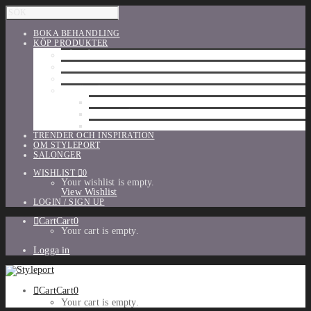
BOKA BEHANDLING
KÖP PRODUKTER
HÅRVÅRD
SHU UEMURA
ORIBE
UTFÖRSÄLJNING
PARFYM
TILLBEHÖR
MAKE-UP
TRENDER OCH INSPIRATION
OM STYLEPORT
SALONGER
WISHLIST
0
Your wishlist is empty.
View Wishlist
LOGIN / SIGN UP
Cart
Cart
0
Your cart is empty.
Logga in
Cart
Cart
0
Your cart is empty.