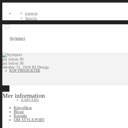
Logga in
Sign Up
piz lotion 30
piz lotion 30
oktober 31, 2016
RLDesign
KÖP PRODUKTER
Mer information
HÅRVÅRD
Köpvillkor
Blogg
Kontakt
OM STYLEPORT