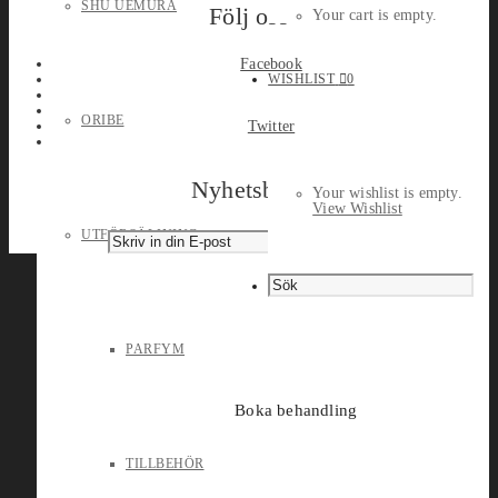
SHU UEMURA
Följ oss
Your cart is empty.
Facebook
WISHLIST
0
ORIBE
Twitter
Nyhetsbrev
Your wishlist is empty.
View Wishlist
UTFÖRSÄLJNING
PARFYM
Boka behandling
TILLBEHÖR