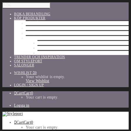
BOKA BEHANDLING
KÖP PRODUKTER
HÅRVÅRD
SHU UEMURA
ORIBE
UTFÖRSÄLJNING
PARFYM
TILLBEHÖR
MAKE-UP
TRENDER OCH INSPIRATION
OM STYLEPORT
SALONGER
WISHLIST
0
Your wishlist is empty.
View Wishlist
LOGIN / SIGN UP
Cart
Cart
0
Your cart is empty.
Logga in
Cart
Cart
0
Your cart is empty.