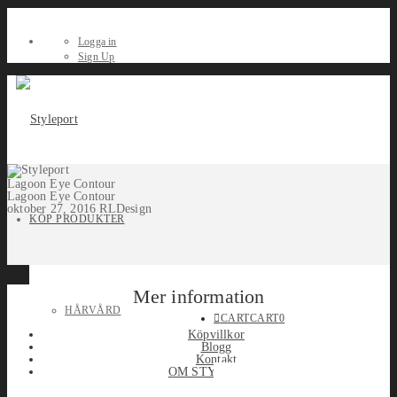
Logga in
Sign Up
Lagoon Eye Contour
Lagoon Eye Contour
oktober 27, 2016
RLDesign
KÖP PRODUKTER
Mer information
HÅRVÅRD
CART
CART
0
Köpvillkor
Blogg
Kontakt
OM STYLEPORT