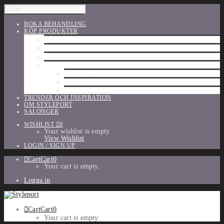
BOKA BEHANDLING
KÖP PRODUKTER
HÅRVÅRD
SHU UEMURA
ORIBE
UTFÖRSÄLJNING
PARFYM
TILLBEHÖR
MAKE-UP
TRENDER OCH INSPIRATION
OM STYLEPORT
SALONGER
WISHLIST
0
Your wishlist is empty.
View Wishlist
LOGIN / SIGN UP
Cart
Cart
0
Your cart is empty.
Logga in
Cart
Cart
0
Your cart is empty.