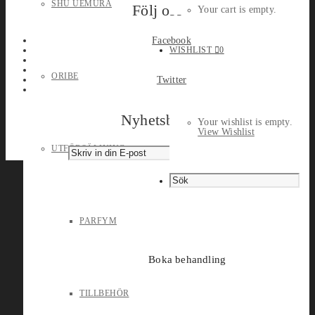
SHU UEMURA
Följ oss
Your cart is empty.
Facebook
WISHLIST
0
ORIBE
Twitter
Nyhetsbrev
Your wishlist is empty.
View Wishlist
UTFÖRSÄLJNING
PARFYM
Boka behandling
TILLBEHÖR