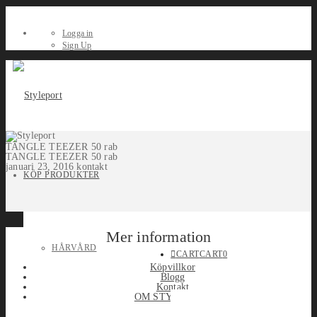
Logga in
Sign Up
TANGLE TEEZER 50 rab
TANGLE TEEZER 50 rab
januari 23, 2016
kontakt
KÖP PRODUKTER
Mer information
HÅRVÅRD
CART
CART
0
Köpvillkor
Blogg
Kontakt
OM STYLEPORT