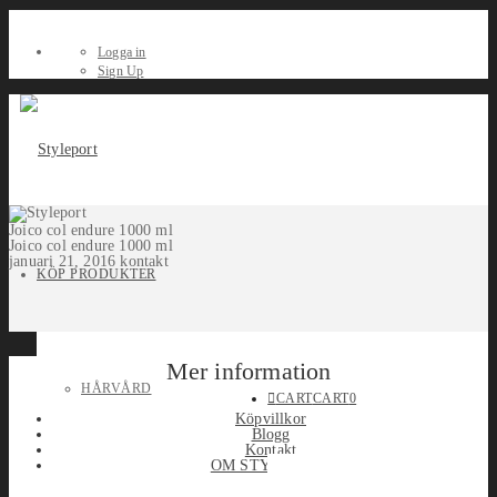
Logga in
Sign Up
Joico col endure 1000 ml
Joico col endure 1000 ml
januari 21, 2016
kontakt
KÖP PRODUKTER
Mer information
HÅRVÅRD
CART
CART
0
Köpvillkor
Blogg
Kontakt
OM STYLEPORT