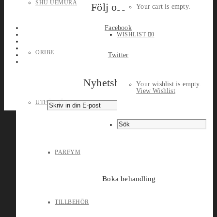
SHU UEMURA
Följ oss
Your cart is empty.
Facebook
WISHLIST
0
ORIBE
Twitter
Nyhetsbrev
Your wishlist is empty.
View Wishlist
UTFÖRSÄLJNING
PARFYM
Boka behandling
TILLBEHÖR