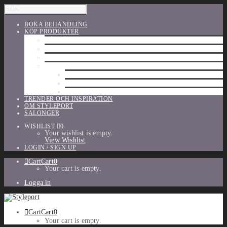
BOKA BEHANDLING
KÖP PRODUKTER
HÅRVÅRD
SHU UEMURA
ORIBE
UTFÖRSÄLJNING
PARFYM
TILLBEHÖR
MAKE-UP
TRENDER OCH INSPIRATION
OM STYLEPORT
SALONGER
WISHLIST
0
Your wishlist is empty.
View Wishlist
LOGIN / SIGN UP
Cart
Cart
0
Your cart is empty.
Logga in
Cart
Cart
0
Your cart is empty.